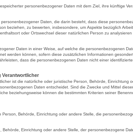
gespeicherter personenbezogener Daten mit dem Ziel, ihre künftige Ve
itung personenbezogener Daten, die darin besteht, dass diese person
rson beziehen, zu bewerten, insbesondere, um Aspekte bezüglich Arbeits
ufenthaltsort oder Ortswechsel dieser natürlichen Person zu analysiere
zogener Daten in einer Weise, auf welche die personenbezogenen Date
dnet werden können, sofern diese zusätzlichen Informationen gesonde
leisten, dass die personenbezogenen Daten nicht einer identifizierte
g Verantwortlicher
licher ist die natürliche oder juristische Person, Behörde, Einrichtung
rsonenbezogenen Daten entscheidet. Sind die Zwecke und Mittel diese
tliche beziehungsweise können die bestimmten Kriterien seiner Bene
sche Person, Behörde, Einrichtung oder andere Stelle, die personenbezo
on, Behörde, Einrichtung oder andere Stelle, der personenbezogene Da