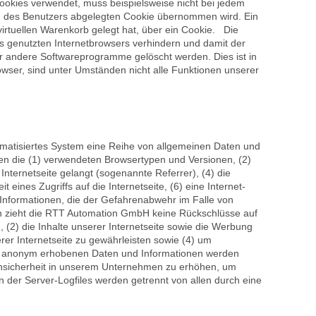
Cookies verwendet, muss beispielsweise nicht bei jedem
em des Benutzers abgelegten Cookie übernommen wird. Ein
virtuellen Warenkorb gelegt hat, über ein Cookie. Die
es genutzten Internetbrowsers verhindern und damit der
r andere Softwareprogramme gelöscht werden. Dies ist in
owser, sind unter Umständen nicht alle Funktionen unserer
tomatisiertes System eine Reihe von allgemeinen Daten und
en die (1) verwendeten Browsertypen und Versionen, (2)
nternetseite gelangt (sogenannte Referrer), (4) die
ines Zugriffs auf die Internetseite, (6) eine Internet-
 Informationen, die der Gefahrenabwehr im Falle von
en zieht die RTT Automation GmbH keine Rückschlüsse auf
, (2) die Inhalte unserer Internetseite sowie die Werbung
rer Internetseite zu gewährleisten sowie (4) um
iese anonym erhobenen Daten und Informationen werden
tensicherheit in unserem Unternehmen zu erhöhen, um
 der Server-Logfiles werden getrennt von allen durch eine