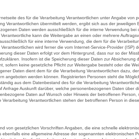
nternetseite des für die Verarbeitung Verantwortlichen unter Angabe vo
 Verantwortlichen übermittelt werden, ergibt sich aus der jeweiligen 
ogenen Daten werden ausschließlich für die interne Verwendung bei de
Verantwortliche kann die Weitergabe an einen oder mehrere Auftragsver
sschließlich für eine interne Verwendung, die dem für die Verarbeitu
ng Verantwortlichen wird ferner die vom Internet-Service-Provider (IS
cherung dieser Daten erfolgt vor dem Hintergrund, dass nur so der Mis
zuklären. Insofern ist die Speicherung dieser Daten zur Absicherung de
ht, sofern keine gesetzliche Pflicht zur Weitergabe besteht oder die W
gener Daten dient dem für die Verarbeitung Verantwortlichen dazu, der
ern angeboten werden können. Registrierten Personen steht die Möglich
ändig aus dem Datenbestand des für die Verarbeitung Verantwortliche
 auf Anfrage Auskunft darüber, welche personenbezogenen Daten über di
sonenbezogene Daten auf Wunsch oder Hinweis der betroffenen Person,
ie Verarbeitung Verantwortlichen stehen der betroffenen Person in d
und von gesetzlichen Vorschriften Angaben, die eine schnelle elektr
 ebenfalls eine allgemeine Adresse der sogenannten elektronischen Po