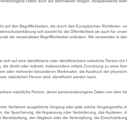
onenbezogene Daten auch auf alternativen Wegen, beispielsweise telefo
auf den Begrifflichkeiten, die durch den Europäischen Richtlinien- 
chutzerklärung soll sowohl für die Öffentlichkeit als auch für unse
vorab die verwendeten Begrifflichkeiten erläutern. Wir verwenden in d
sich auf eine identifizierte oder identifizierbare natürliche Person (i
en, die direkt oder indirekt, insbesondere mittels Zuordnung zu eine
nem oder mehreren besonderen Merkmalen, die Ausdruck der physische
ieser natürlichen Person sind, identifiziert werden kann.
ifizierbare natürliche Person, deren personenbezogene Daten von dem fü
tisierter Verfahren ausgeführte Vorgang oder jede solche Vorgangsre
en, die Speicherung, die Anpassung oder Veränderung, das Auslesen, d
 Bereitstellung, den Abgleich oder die Verknüpfung, die Einschränkun