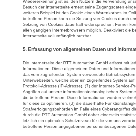
Wiedererkennung ist es, den Nutzern die Verwendung unsere
Besuch der Internetseite erneut seine Zugangsdaten eing
weiteres Beispiel ist das Cookie eines Warenkorbes im Onli
betroffene Person kann die Setzung von Cookies durch unse
Setzung von Cookies dauerhaft widersprechen. Ferner könn
allen gängigen Internetbrowsern möglich. Deaktiviert die 
Internetseite vollumfänglich nutzbar.
5. Erfassung von allgemeinen Daten und Informa
Die Internetseite der RTT Automation GmbH erfasst mit jed
Informationen. Diese allgemeinen Daten und Informationen
das vom zugreifenden System verwendete Betriebssystem, (3
Unterwebseiten, welche über ein zugreifendes System auf un
Protokoll-Adresse (IP-Adresse), (7) der Internet-Service-
Angriffen auf unsere informationstechnologischen System
die betroffene Person. Diese Informationen werden vielmehr 
für diese zu optimieren, (3) die dauerhafte Funktionsfähi
Strafverfolgungsbehörden im Falle eines Cyberangriffes d
durch die RTT Automation GmbH daher einerseits statisti
letztlich ein optimales Schutzniveau für die von uns vera
betroffene Person angegebenen personenbezogenen Date