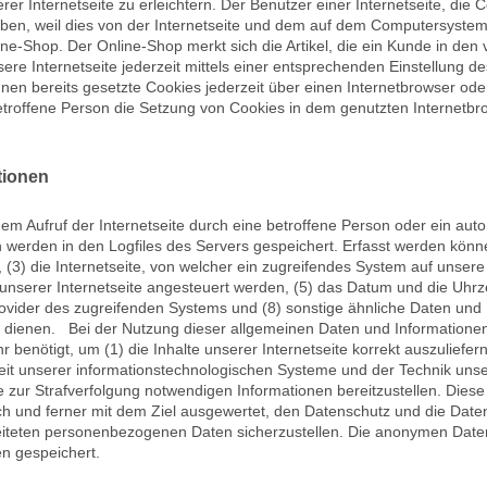
r Internetseite zu erleichtern. Der Benutzer einer Internetseite, die 
eben, weil dies von der Internetseite und dem auf dem Computersyst
ne-Shop. Der Online-Shop merkt sich die Artikel, die ein Kunde in den 
re Internetseite jederzeit mittels einer entsprechenden Einstellung d
en bereits gesetzte Cookies jederzeit über einen Internetbrowser ode
betroffene Person die Setzung von Cookies in dem genutzten Internetbr
tionen
em Aufruf der Internetseite durch eine betroffene Person oder ein au
 werden in den Logfiles des Servers gespeichert. Erfasst werden könn
) die Internetseite, von welcher ein zugreifendes System auf unsere I
serer Internetseite angesteuert werden, (5) das Datum und die Uhrzeit e
Provider des zugreifenden Systems und (8) sonstige ähnliche Daten und
e dienen. Bei der Nutzung dieser allgemeinen Daten und Information
benötigt, um (1) die Inhalte unserer Internetseite korrekt auszuliefern
gkeit unserer informationstechnologischen Systeme und der Technik unse
ie zur Strafverfolgung notwendigen Informationen bereitzustellen. D
sch und ferner mit dem Ziel ausgewertet, den Datenschutz und die Da
rbeiteten personenbezogenen Daten sicherzustellen. Die anonymen Daten
n gespeichert.