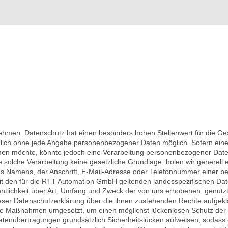
nehmen. Datenschutz hat einen besonders hohen Stellenwert für die G
zlich ohne jede Angabe personenbezogener Daten möglich. Sofern ein
en möchte, könnte jedoch eine Verarbeitung personenbezogener Daten 
solche Verarbeitung keine gesetzliche Grundlage, holen wir generell e
 Namens, der Anschrift, E-Mail-Adresse oder Telefonnummer einer betro
 den für die RTT Automation GmbH geltenden landesspezifischen Dat
ntlichkeit über Art, Umfang und Zweck der von uns erhobenen, genut
ieser Datenschutzerklärung über die ihnen zustehenden Rechte aufgekl
sche Maßnahmen umgesetzt, um einen möglichst lückenlosen Schutz der 
atenübertragungen grundsätzlich Sicherheitslücken aufweisen, sodass e